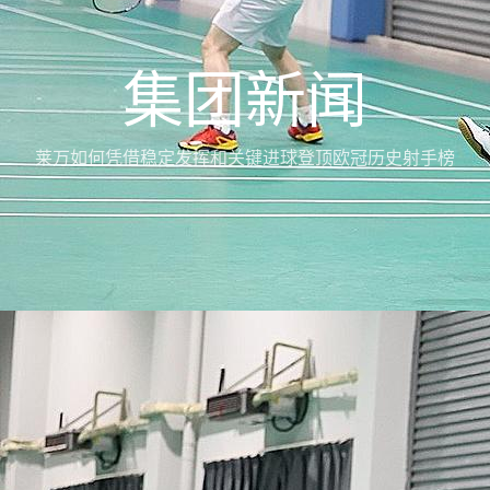
集团新闻
莱万如何凭借稳定发挥和关键进球登顶欧冠历史射手榜