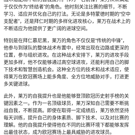
于仅仅作为“终结者”的角色。他时刻关注比赛的细节，不断
学习、适应并优化自己的打法。无论是多特蒙德时期的“空中
支配者”，还是拜仁时期的多样化进攻核心，莱万在战术上的
不断适应为他提供了更广阔的进球空间。
特别是在拜仁慕尼黑，莱万的角色不仅仅是“传统的中锋”，
他参与到球队的整体战术布置中，经常出现在边路或更深的
位置，参与组织进攻。在这种战术安排下，莱万的进攻手段
更加多样，他不仅能够通过高空球进攻，还能利用自己的脚
下技术和智慧创造机会。这种全方位的技术和战术适应，使
得莱万在欧冠赛场上能多角度、全方位地威胁对手，打进更
多关键进球。
此外，莱万的自我提升也是他能够登顶欧冠历史射手榜的关
键因素之一。作为一名顶级球员，莱万深知自己需要不断挑
战自我，不断提高。即使在取得一定成绩后，莱万依然坚持
每天训练，提升自己的身体素质、脚下技术、以及对比赛的
理解。他的自我提升使得他在不同的比赛环境下都能够发挥
出最佳状态，成为欧冠赛场上最具威胁的进攻球员。