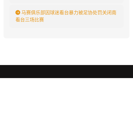
马赛俱乐部因球迷看台暴力被足协处罚关闭南
看台三场比赛
开云
.
Kaiyun开云官网为用户提供广泛的体育赛事资讯与互动体验。通过开
云体育官网或APP下载，用户可以获取最新赛事信息、参与竞猜，并
享受专业赛事分析。开云APP设计简洁、操作便捷，让您随时随地参
与互动。