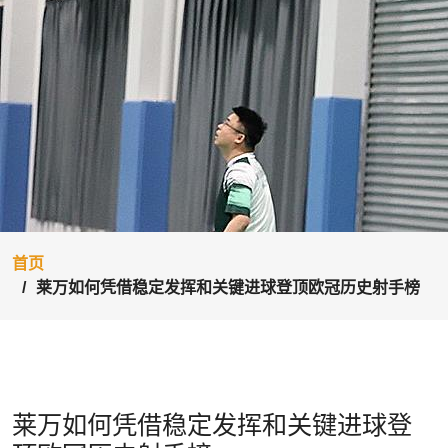
首页
莱万如何凭借稳定发挥和关键进球登顶欧冠历史射手榜
莱万如何凭借稳定发挥和关键进球登