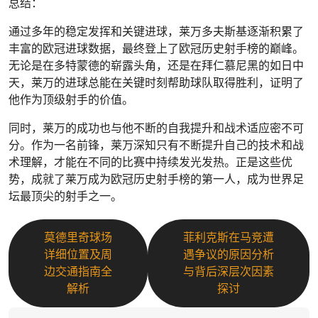
总结：
通过多年的稳定发挥和关键进球，莱万多夫斯基逐渐积累了
丰富的欧冠进球数据，最终登上了欧冠历史射手榜的巅峰。
无论是在多特蒙德的崭露头角，还是在拜仁慕尼黑的如日中
天，莱万的进球总能在关键时刻帮助球队取得胜利，证明了
他作为顶级射手的价值。
同时，莱万的成功也与他不断的自我提升和战术适应密不可
分。作为一名前锋，莱万深知只有不断提升自己的技术和战
术理解，才能在不同的比赛中持续发光发热。正是这些优
势，成就了莱万成为欧冠历史射手榜的第一人，成为世界足
坛最顶尖的射手之一。
莫德里奇球场
菲利克斯在马竞遭
详细位置及周
遇争议的原因分析
边交通指南全
与背后深层次因素
解析
探讨