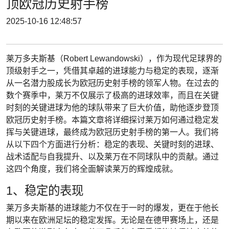
顶欧冠历史射手榜
2025-10-16 12:48:57
莱万多夫斯基（Robert Lewandowski），作为现代足球界的
顶级射手之一，凭借其卓越的进球能力与稳定的表现，逐渐
从一名潜力股成长为欧冠历史射手榜的领军人物。在过去的
数个赛季中，莱万不仅展示了极高的进球效率，而且在关键
时刻的关键进球为他的球队带来了巨大价值，助他逐步登顶
欧冠历史射手榜。本篇文章将详细探讨莱万如何通过稳定发
挥与关键进球，最终成为欧冠历史射手榜的第一人。我们将
从以下四个方面进行分析：稳定的表现、关键时刻的进球、
战术适配与自我提升、以及莱万在不同球队中的贡献。通过
这四个角度，我们将全面解读莱万的辉煌成就。
1、稳定的表现
莱万多夫斯基的进球能力不仅在于一时的爆发，更在于他长
期以来在欧洲足坛的稳定发挥。无论是在德甲赛场上，还是