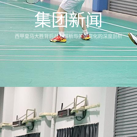
集团新闻
西甲皇马大胜背后战术解析与关键变化的深度剖析