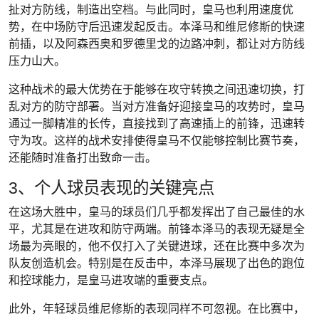
扯对方防线，制造出空档。与此同时，皇马也利用速度优
势，在中场防守后迅速发起反击。本泽马和维尼修斯的快速
前插，以及阿森西奥和罗德里戈的边路冲刺，都让对方防线
压力山大。
这种战术的最大优势在于能够在攻守转换之间迅速切换，打
乱对方的防守部署。当对方准备好迎接皇马的攻势时，皇马
通过一脚精准的长传，直接找到了高速插上的前锋，迅速转
守为攻。这样的战术安排使得皇马不仅能够控制比赛节奏，
还能随时准备打出致命一击。
3、个人球员表现的关键亮点
在这场大胜中，皇马的球员们几乎都发挥出了自己最佳的水
平，尤其是在进攻和防守两端。前锋本泽马的表现无疑是全
场最为亮眼的，他不仅打入了关键进球，还在比赛中多次为
队友创造机会。特别是在反击中，本泽马展现了出色的跑位
和控球能力，是皇马进攻端的重要支点。
此外，年轻球员维尼修斯的表现同样不可忽视。在比赛中，