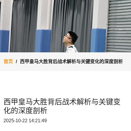
首页
西甲皇马大胜背后战术解析与关键变化的深度剖析
西甲皇马大胜背后战术解析与关键变
化的深度剖析
2025-10-22 14:21:49