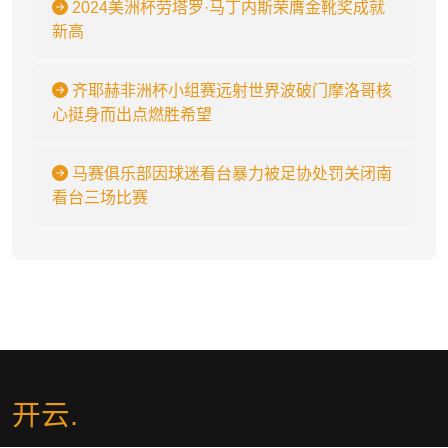
2024美洲杯劳塔罗·马丁内斯荣膺金靴奖成就
新高
齐耶赫非洲杯小组赛远射世界波破门摩洛哥核
心挺身而出点燃胜希望
马赛俱乐部因球迷看台暴力被足协处罚关闭南
看台三场比赛
开云
.