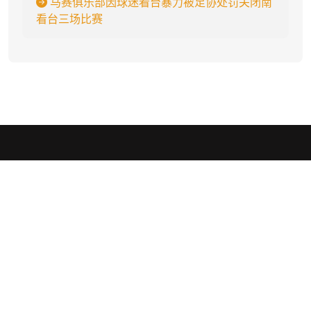
马赛俱乐部因球迷看台暴力被足协处罚关闭南
看台三场比赛
开云
.
Kaiyun开云官网为用户提供广泛的体育赛事资讯与互动体验。通过开
云体育官网或APP下载，用户可以获取最新赛事信息、参与竞猜，并
享受专业赛事分析。开云APP设计简洁、操作便捷，让您随时随地参
与互动。
社交平台