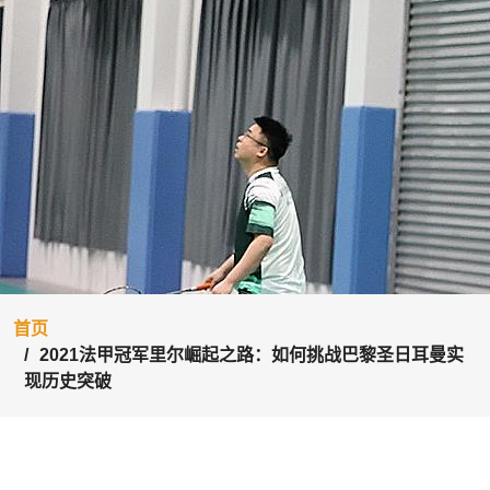
首页
2021法甲冠军里尔崛起之路：如何挑战巴黎圣日耳曼实
现历史突破