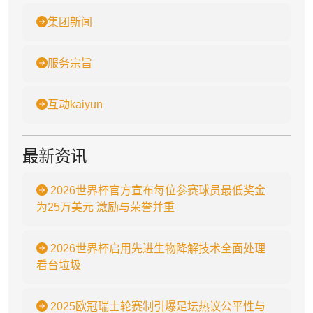
集团新闻
服务宗旨
互动kaiyun
最新资讯
2026世界杯官方宣布每位参赛球员最低奖金
为25万美元 激励与荣誉并重
2026世界杯启用先进生物降解技术全面处理
看台垃圾
2025欧冠瑞士轮赛制引爆足坛热议公平性与