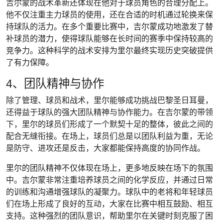
吉尔蒙的战术革新还体现在他对于球员角色的合理分配上。
他不仅注重主力球员的使用，还在合适的时机通过轮换来保
持球队的活力。在多个重要比赛中，吉尔蒙成功地激发了替
补球员的潜力，使得球队能够在长时间的赛季中保持较高的
竞争力。这种科学的战术安排为里尔最终实现历史突破提供
了有力保障。
4、团队精神与协作
除了管理、球员和战术，里尔能够成功挑战巴黎圣日耳曼，
还得益于球队的强大团队精神与协作能力。在吉尔蒙的带领
下，里尔的球员们形成了一个默契十足的整体，彼此之间的
配合无缝衔接。在场上，球员们总是以团队利益为重，无论
是防守、进攻还是反击，大家都能保持高度的协同作战。
里尔的团队精神不仅体现在场上，更多地反映在场下的氛围
中。吉尔蒙非常注重培养球员之间的化学反应，并通过日常
的训练和沟通增强球队的凝聚力。球队中的老将和年轻球员
们在场上形成了良好的互动，大家在比赛中相互鼓励、相互
支持。这种强烈的团队意识，帮助里尔在关键时刻克服了困