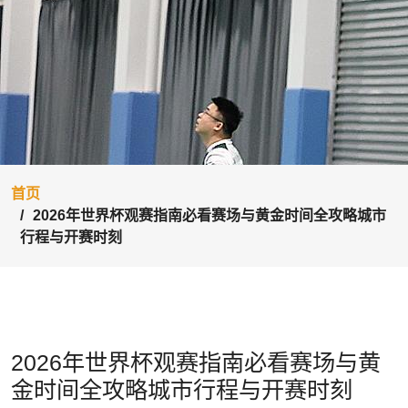
首页
2026年世界杯观赛指南必看赛场与黄金时间全攻略城市
行程与开赛时刻
2026年世界杯观赛指南必看赛场与黄
金时间全攻略城市行程与开赛时刻