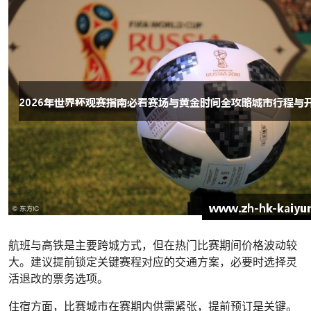
航班与高铁是主要跨城方式，但在热门比赛期间价格波动较
大。建议提前锁定关键赛程对应的交通方案，必要时选择灵
活退改的票务选项。
住宿方面，比赛城市在赛期内供需紧张，提前预订是关键。