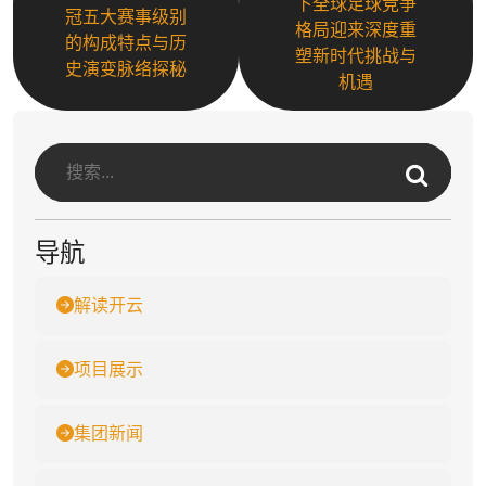
下全球足球竞争
冠五大赛事级别
格局迎来深度重
的构成特点与历
塑新时代挑战与
史演变脉络探秘
机遇
导航
解读开云
项目展示
集团新闻