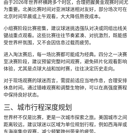
由于2026年世界杯横跨多个时区，合理把握黄金观赛时间尤
为重要。北美比赛时间对亚洲球迷相对友好，部分场次可在
北京时间早晨或上午观看，大大降低熬夜成本。
小组赛阶段比赛密集，建议球迷挑选强队对决或同组出线关
键战重点观看。这些比赛往往节奏紧凑、对抗激烈，既能感
受世界杯氛围，又不会因信息过载而疲劳。
进入淘汰赛后，每一场比赛都可能成为经典。四分之一决赛
至决赛阶段，建议预留完整时间观赛，避免碎片化观看影响
体验，尤其是点球大战和加时赛，往往决定历史走向。
对于现场观赛的球迷而言，需提前适应当地作息，合理安排
休息时间。通过错峰观赛和调整生物钟，可以在高强度赛程
中保持良好状态。
三、城市行程深度规划
世界杯不仅是比赛，更是一次城市探索之旅。美国城市之间
距离较远，建议球迷以区域为单位规划行程，例如西海岸或
东海岸集中观赛，减少频繁跨州带来的疲劳。