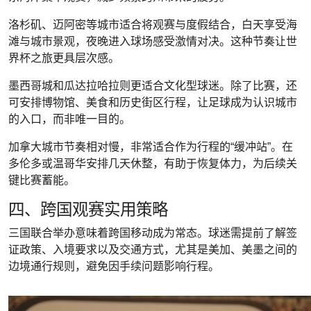
洛杉矶、迈阿密等城市适合将观赛与度假结合，白天享受海
滩与城市景观，夜晚进入球场感受激情对决。这种节奏让世
界杯之旅更具层次感。
墨西哥城和瓜达拉哈拉则更适合文化型球迷。除了比赛，还
可安排博物馆、美食和历史街区行程，让足球成为认识城市
的入口，而非唯一目的。
加拿大城市节奏相对慢，非常适合作为行程的“缓冲站”。在
多伦多或温哥华安排几天休整，有助于恢复体力，为后续关
键比赛蓄能。
四、跨国观赛实用策略
三国联合举办意味着跨国移动成为常态。球迷需提前了解签
证政策、入境要求以及交通方式，尤其是美加、美墨之间的
边境通行规则，避免因手续问题影响行程。