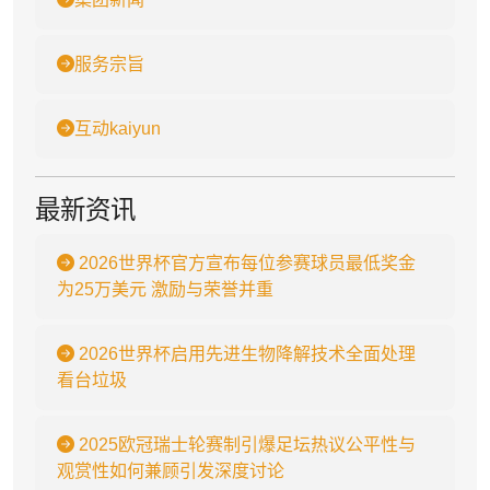
服务宗旨
互动kaiyun
最新资讯
2026世界杯官方宣布每位参赛球员最低奖金
为25万美元 激励与荣誉并重
2026世界杯启用先进生物降解技术全面处理
看台垃圾
2025欧冠瑞士轮赛制引爆足坛热议公平性与
观赏性如何兼顾引发深度讨论