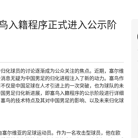
塞鸟入籍程序正式进入公示阶
于归化球员的讨论逐渐成为公众关注的焦点。近期，塞尔维
一消息无疑为中国男足的归化进程注入了新的动力。塞鸟作
籍不仅是中国足球在人才引进上的一次突破，也为球队的未
中国男足归化新进展，即塞鸟入籍程序的公示阶段进行详细
、塞鸟的技术特点及其对中国男足的影响、以及未来归化球
自塞尔维亚的足球运动员。作为一名攻击型球员，他在欧