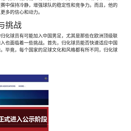
大赛中保持冷静，增强球队的稳定性和竞争力。而且，他的
入更多的信心和动力。
与挑战
的归化球员有可能加入中国男足，尤其是那些在欧洲顶级联
加入也面临着一些挑战。首先，归化球员能否快速适应中国
验。毕竟，每个国家的足球文化和风格都有所不同，归化球