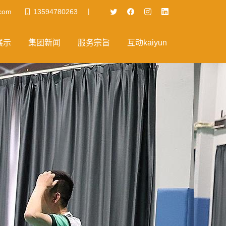
|
.com
13594780263
展示
集团新闻
服务宗旨
互动kaiyun