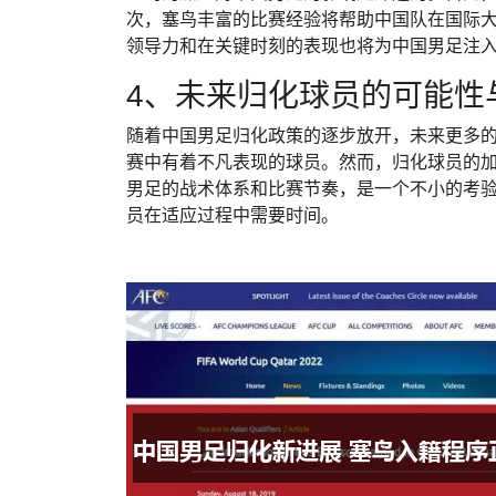
次，塞鸟丰富的比赛经验将帮助中国队在国际
领导力和在关键时刻的表现也将为中国男足注
4、未来归化球员的可能性
随着中国男足归化政策的逐步放开，未来更多
赛中有着不凡表现的球员。然而，归化球员的
男足的战术体系和比赛节奏，是一个不小的考
员在适应过程中需要时间。