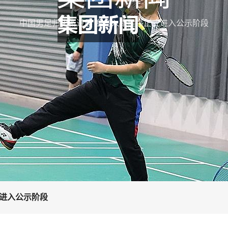
中国男足归化新进展 塞鸟入籍程序正式进入公示阶段
式进入公示阶段