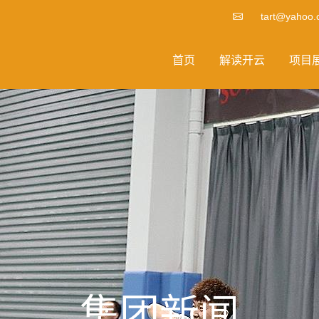
tart@yahoo
首页
解读开云
项目
集团新闻