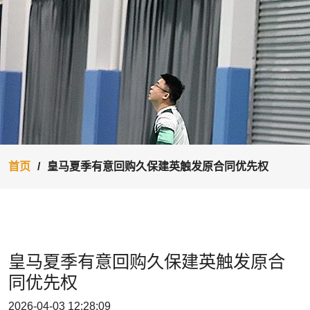
首页
皇马夏季有意回购久保建英触发原合同优先权
皇马夏季有意回购久保建英触发原合
同优先权
2026-04-03 12:28:09