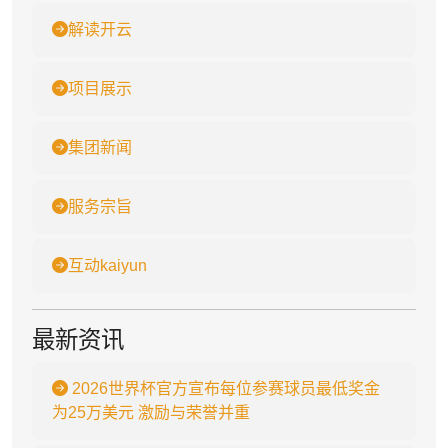
解读开云
项目展示
集团新闻
服务宗旨
互动kaiyun
最新资讯
2026世界杯官方宣布每位参赛球员最低奖金
为25万美元 激励与荣誉并重