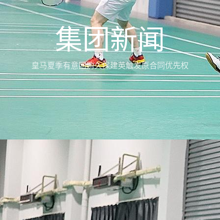
集团新闻
皇马夏季有意回购久保建英触发原合同优先权