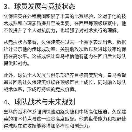
3、球员发展与竞技状态
久保建英在外租期间积累了丰富的比赛经验，这对于他的技
术成熟和心理素质提升至关重要。在西甲等顶级联赛中，他
不仅提升了个人对抗能力，也增强了对战术执行的理解。
从竞技状态来看，久保建英在过去一个赛季表现出色，数据
统计显示他的传球成功率、关键助攻次数以及进球效率均保
持在高水平。这些成绩让皇马相信他有能力在回归后为球队
提供即战力。
此外，球员个人发展与俱乐部培养目标高度契合。皇马希望
通过回购让久保建英继续在顶级舞台上成长，同时融入球队
战术体系，形成可持续的竞技价值。
4、球队战术与未来规划
皇马的战术体系强调快速边路突破和中场高位压迫，久保建
英的技术特点与这一理念高度匹配。他的盘带能力和视野使
得球队在进攻端能够增加多样性和创造力。