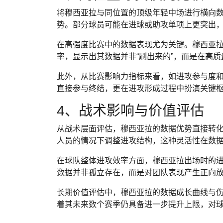
将穆西亚拉与同位置的顶级年轻中场进行横向
势。部分球员可能在进球或助攻单项上更突出
在高强度比赛中的数据表现尤为关键。穆西亚
率，显示出其数据并非“刷出来的”，而是在高
此外，从比赛影响力指标来看，如进攻参与度
直接参与终结，更在进攻形成过程中扮演关键
4、战术影响与价值评估
从战术层面评估，穆西亚拉的数据优势直接转
人员的情况下调整进攻结构，这种灵活性在数
在球队整体进攻效率方面，穆西亚拉出场时的
数据并非孤立存在，而是对团队表现产生正向
长期价值评估中，穆西亚拉的数据成长曲线与
着其未来数个赛季仍具备进一步提升上限，对