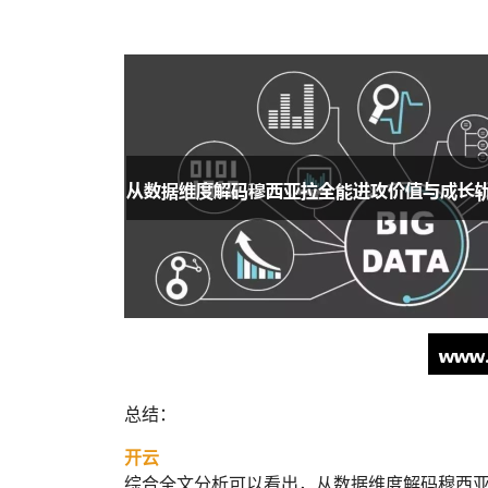
总结：
开云
综合全文分析可以看出，从数据维度解码穆西