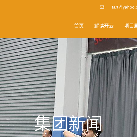
tart@yahoo
首页
解读开云
项目
集团新闻