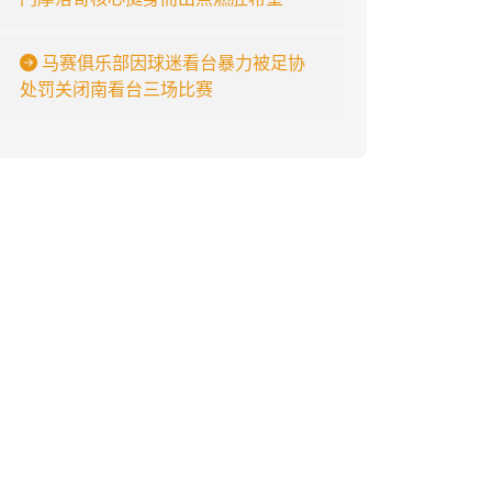
马赛俱乐部因球迷看台暴力被足协
处罚关闭南看台三场比赛