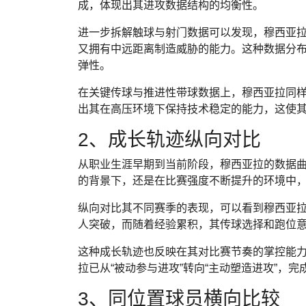
成，体现出其进攻数据结构的均衡性。
进一步拆解触球与射门数据可以发现，穆西亚
又拥有中远距离制造威胁的能力。这种数据分
弹性。
在关键传球与推进性带球数据上，穆西亚拉同样
出其在高压环境下保持技术稳定的能力，这使
2、成长轨迹纵向对比
从职业生涯早期到当前阶段，穆西亚拉的数据
的背景下，还是在比赛强度不断提升的环境中
纵向对比其不同赛季的表现，可以看到穆西亚
人突破，而随着经验累积，其传球选择和跑位
这种成长轨迹也反映在其对比赛节奏的掌控能
拉已从“被动参与进攻”转向“主动塑造进攻”，
3、同位置球员横向比较