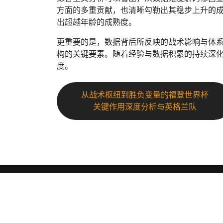
方面的多重贡献，也清晰勾勒出其稳步上升的
出超越年龄的成熟度。
更重要的是，数据背后所反映的战术影响与体
构的关键要素。随着经验与数据积累的持续深
度。
从战术枢纽到胜负变量的福登世界杯
关键作用深度分析与英格兰队
开云
.