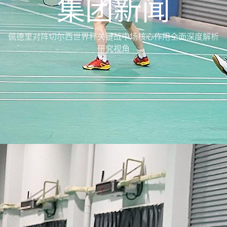
集团新闻
佩德里对阵切尔西世界杯关键战中场核心作用全面深度解析
研究视角