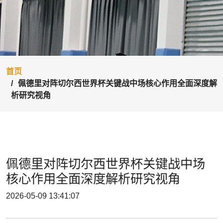
首页
佩德里对阵切尔西世界杯关键战中场核心作用全面深度解
析研究视角
佩德里对阵切尔西世界杯关键战中场
核心作用全面深度解析研究视角
2026-05-09 13:41:07