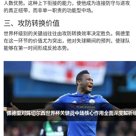
人数优势。这种上下衔接的能力，使他成为连接防守与进攻
的真正纽带，而非单一职责的功能型中场。
三、攻防转换价值
世界杯级别的关键战往往由攻防转换效率决定胜负。佩德里
在这一环节的价值尤为突出，他对失球瞬间的预判，使球队
能够在第一时间形成反抢态势。