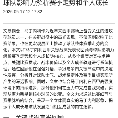
球队影响力解析赛季走势和个人成长
2026-05-17 12:17:32
文章摘要：马丁内利作为近年来西甲赛场上备受关注的进攻
型球员之一，在关键战役中的高光表现，不仅深刻影响了比
赛结果，也在更宏观层面上推动了球队整体赛季走势的变
化。本文以“马丁内利西甲关键战高光表现回顾与球队影响力
解析赛季走势和个人成长”为核心，从多个维度对其技术特
点、关键比赛贡献、战术价值以及个人成长轨迹进行系统梳
理。通过回顾他在强强对话、争冠与争四关键节点中的决定
性发挥，分析其对球队士气、战术稳定性及赛季目标实现所
产生的深远影响。同时，文章也结合马丁内利在西甲高强度
环境下的持续进步，探讨他如何在压力中完成自我突破，实
现从潜力新星到核心球员的蜕变。全文力求通过比赛细节与
赛季脉络的结合，呈现一个立体而真实的马丁内利形象，揭
示个人成长与球队发展之间相互成就的内在逻辑。