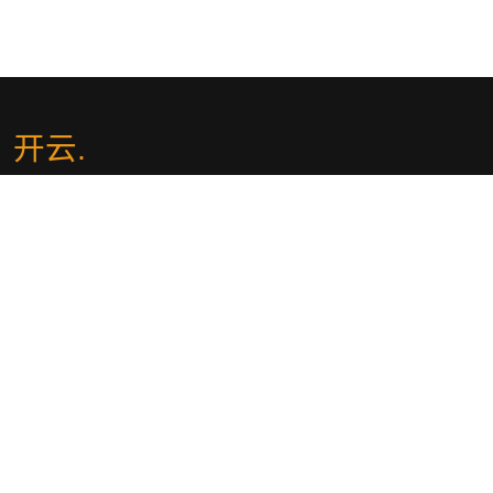
开云
.
Kaiyun开云官网为用户提供广泛的体育赛事资讯与互动体验。通过开
云体育官网或APP下载，用户可以获取最新赛事信息、参与竞猜，并
享受专业赛事分析。开云APP设计简洁、操作便捷，让您随时随地参
与互动。
社交平台