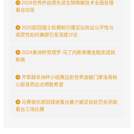
2026世界杯启用先进生物降解技术全面处理
看台垃圾
2025欧冠瑞士轮赛制引爆足坛热议公平性与
观赏性如何兼顾引发深度讨论
2024美洲杯劳塔罗·马丁内斯荣膺金靴奖成就
新高
齐耶赫非洲杯小组赛远射世界波破门摩洛哥核
心挺身而出点燃胜希望
马赛俱乐部因球迷看台暴力被足协处罚关闭南
看台三场比赛