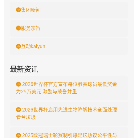
集团新闻
服务宗旨
互动kaiyun
最新资讯
2026世界杯官方宣布每位参赛球员最低奖金
为25万美元 激励与荣誉并重
2026世界杯启用先进生物降解技术全面处理
看台垃圾
2025欧冠瑞士轮赛制引爆足坛热议公平性与