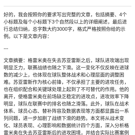
好的，我会按照你的要求写出完整的文章，包括摘要、4个
小标题及每个小标题下3个自然段以上的详细阐述，最后进
行总结归纳，总字数大约3000字，格式严格按照你给的示
例。以下是文章内容：
---
文章摘要：格雷米奥在失去苏亚雷斯之后，球队进攻端出现
明显乏力，联赛战绩也随之下滑。这一变化不仅反映在进球
数的减少上，也体现在球队整体战术和心理层面的调整困
难。苏亚雷斯作为核心前锋，不仅承担了主要的进攻任务，
也在组织配合和关键球处理上起到了不可替代的作用。他的
离开，使格雷米奥在前场缺乏稳定的进攻点，进攻效率下降
明显，球队在联赛中的排名也随之滑落。此外，球队在战术
体系、球员心态、替补阵容及数据表现等方面都显露出一系
列问题，进一步加剧了战绩下滑的趋势。本文将从战术变
化、球员表现、心理影响和数据统计四个方面，深入分析格
雷米奥在失去苏亚雷斯后的进攻困境，并结合实际比赛案例