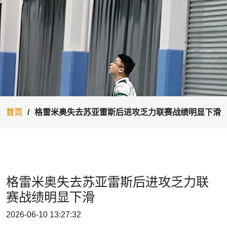
首页
格雷米奥失去苏亚雷斯后进攻乏力联赛战绩明显下滑
格雷米奥失去苏亚雷斯后进攻乏力联
赛战绩明显下滑
2026-06-10 13:27:32