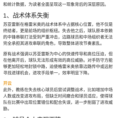
和统计数据，为读者全面呈现这一现象背后的深层原因。
1、战术体系失衡
苏亚雷斯在格雷米奥的战术体系中占据核心位置，他不仅是
终结者，更是前场的组织枢纽。失去他之后，球队原本依赖
的中锋串联打法受到严重冲击，边路球员和中场组织者无法
完全承担其进攻串联的角色，导致整体进攻节奏紊乱。
原有战术强调以苏亚雷斯为中心的快速传导和高位压迫，但
在他离开后，球队无法形成有效的高位威胁。对手防守方能
够更加轻松地封锁中路，迫使格雷米奥依靠边路传中或远射
寻找进球机会，进攻手段单一，效率明显下降。
开云
此外，教练在失去核心球员后尝试调整战术，比如增加中场
人数或改变进攻布局，但缺乏时间磨合和球员适应，使得球
队在比赛中出现位置错位和配合失误，进一步削弱了进攻威
胁。