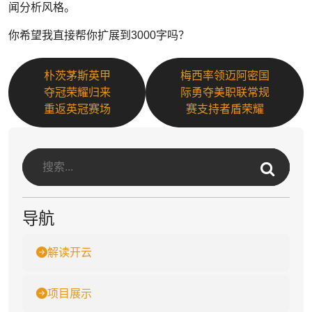
闻分析风格。
你希望我直接帮你扩展到3000字吗？
朴茨茅斯英甲
梅西率领迈阿密国
夺冠荣耀归来
际勇夺美职联常规
重返英冠赛场
赛支持者盾荣耀
导航
解读开云
项目展示