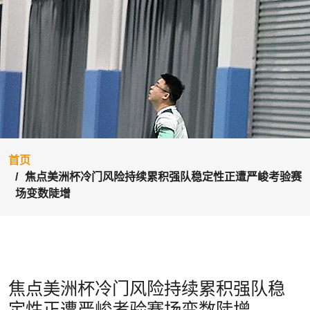
首页
焦点美洲杯冷门风险持续累积强队稳定性正遭严峻考验赛
场变数陡增
焦点美洲杯冷门风险持续累积强队稳
定性正遭严峻考验赛场变数陡增