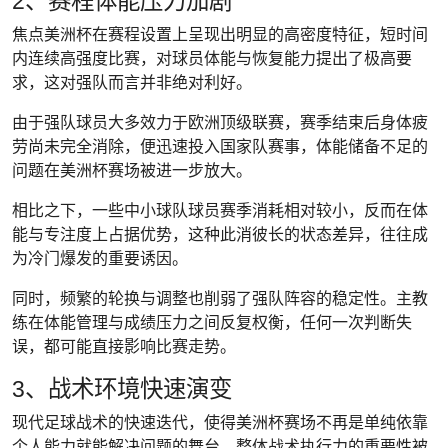
2、赛程体能压力加剧
焦点美洲杯在赛程设置上呈现出明显的高密度特征，短时间
内连续高强度比赛，对球员体能与恢复能力提出了极高要
求，这对强队而言并非绝对利好。
由于强队球员大多效力于欧洲顶级联赛，赛季结束后身体疲
劳尚未完全消除，便迅速投入国家队赛事，体能储备不足的
问题在美洲杯赛场被进一步放大。
相比之下，一些中小球队球员赛季消耗相对较小，反而在体
能与专注度上占据优势，这种此消彼长的状态差异，往往成
为冷门爆发的重要诱因。
同时，频繁的轮换与调整也削弱了强队阵容的稳定性。主教
练在体能管理与成绩压力之间反复权衡，任何一次判断失
误，都可能直接影响比赛走势。
3、战术环境快速演变
现代足球战术的快速迭代，使得美洲杯赛场不再是单纯依靠
个人能力就能解决问题的舞台，整体战术执行力的重要性被