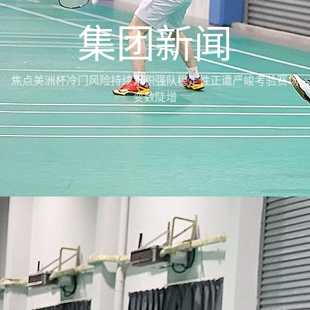
集团新闻
焦点美洲杯冷门风险持续累积强队稳定性正遭严峻考验赛场
变数陡增