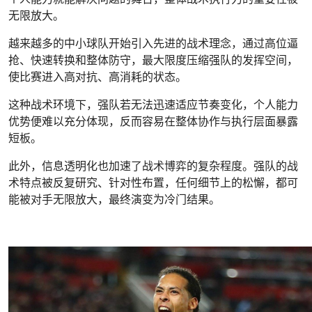
无限放大。
越来越多的中小球队开始引入先进的战术理念，通过高位逼
抢、快速转换和整体防守，最大限度压缩强队的发挥空间，
使比赛进入高对抗、高消耗的状态。
这种战术环境下，强队若无法迅速适应节奏变化，个人能力
优势便难以充分体现，反而容易在整体协作与执行层面暴露
短板。
此外，信息透明化也加速了战术博弈的复杂程度。强队的战
术特点被反复研究、针对性布置，任何细节上的松懈，都可
能被对手无限放大，最终演变为冷门结果。