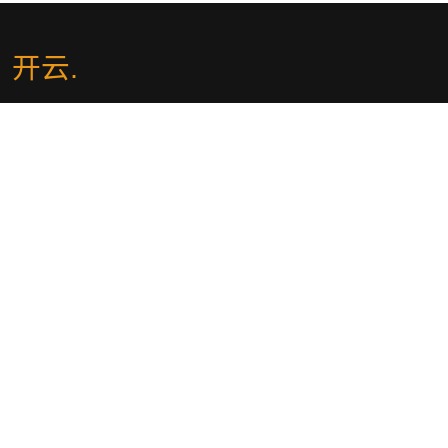
开云
.
Kaiyun开云官网为用户提供广泛的体育赛事资讯与互动体验。通过开
云体育官网或APP下载，用户可以获取最新赛事信息、参与竞猜，并
享受专业赛事分析。开云APP设计简洁、操作便捷，让您随时随地参
与互动。
社交平台
导航