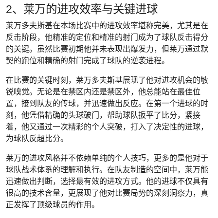
2、莱万的进攻效率与关键进球
莱万多夫斯基在本场比赛中的进攻效率堪称完美，尤其是在
反击阶段，他精准的定位和精准的射门成为了球队反击得分
的关键。虽然比赛初期他并未表现出爆发力，但莱万通过默
契的跑位和精确的射门完成了球队的逆袭进程。
在比赛的关键时刻，莱万多夫斯基展现了他对进攻机会的敏
锐嗅觉。无论是在禁区内还是禁区外，他总能站在最佳位
置，接到队友的传球，并迅速做出反应。在第一个进球的时
刻，他凭借精确的头球破门，帮助球队扳平了比分，紧接
着，他又通过一次精彩的个人突破，打入了决定性的进球，
为球队反超比分。
莱万的进攻风格并不依赖单纯的个人技巧，更多的是他对于
球队战术体系的理解和执行。在队友制造的空间中，莱万能
迅速做出判断，选择最有效的进攻方式。他的进球不仅具有
很高的技术含量，更展现了他对比赛局势的深刻洞察力，真
正发挥了顶级球员的作用。