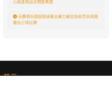
心挺身而出点燃胜希望
马赛俱乐部因球迷看台暴力被足协处罚关闭南
看台三场比赛
开云
.
Kaiyun开云官网为用户提供广泛的体育赛事资讯与互动体验。通过开
云体育官网或APP下载，用户可以获取最新赛事信息、参与竞猜，并
享受专业赛事分析。开云APP设计简洁、操作便捷，让您随时随地参