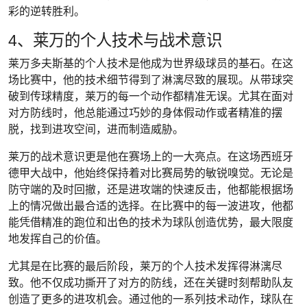
彩的逆转胜利。
4、莱万的个人技术与战术意识
莱万多夫斯基的个人技术是他成为世界级球员的基石。在这
场比赛中，他的技术细节得到了淋漓尽致的展现。从带球突
破到传球精度，莱万的每一个动作都精准无误。尤其在面对
对方防线时，他总能通过巧妙的身体假动作或者精准的摆
脱，找到进攻空间，进而制造威胁。
莱万的战术意识更是他在赛场上的一大亮点。在这场西班牙
德甲大战中，他始终保持着对比赛局势的敏锐嗅觉。无论是
防守端的及时回撤，还是进攻端的快速反击，他都能根据场
上的情况做出最合适的选择。在比赛中的每一波进攻，他都
能凭借精准的跑位和出色的技术为球队创造优势，最大限度
地发挥自己的价值。
尤其是在比赛的最后阶段，莱万的个人技术发挥得淋漓尽
致。他不仅成功撕开了对方的防线，还在关键时刻帮助队友
创造了更多的进攻机会。通过他的一系列技术动作，球队在