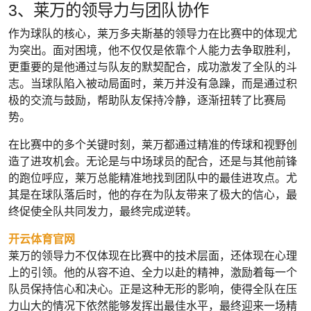
3、莱万的领导力与团队协作
作为球队的核心，莱万多夫斯基的领导力在比赛中的体现尤
为突出。面对困境，他不仅仅是依靠个人能力去争取胜利，
更重要的是他通过与队友的默契配合，成功激发了全队的斗
志。当球队陷入被动局面时，莱万并没有急躁，而是通过积
极的交流与鼓励，帮助队友保持冷静，逐渐扭转了比赛局
势。
在比赛中的多个关键时刻，莱万都通过精准的传球和视野创
造了进攻机会。无论是与中场球员的配合，还是与其他前锋
的跑位呼应，莱万总能精准地找到团队中的最佳进攻点。尤
其是在球队落后时，他的存在为队友带来了极大的信心，最
终促使全队共同发力，最终完成逆转。
开云体育官网
莱万的领导力不仅体现在比赛中的技术层面，还体现在心理
上的引领。他的从容不迫、全力以赴的精神，激励着每一个
队员保持信心和决心。正是这种无形的影响，使得全队在压
力山大的情况下依然能够发挥出最佳水平，最终迎来一场精