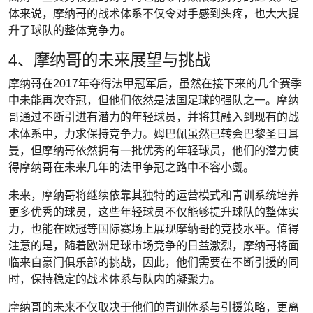
体来说，摩纳哥的战术体系不仅令对手感到头疼，也大大提
升了球队的整体竞争力。
4、摩纳哥的未来展望与挑战
摩纳哥在2017年夺得法甲冠军后，虽然在接下来的几个赛季
中未能再次夺冠，但他们依然是法国足球的强队之一。摩纳
哥通过不断引进有潜力的年轻球员，并将其融入到现有的战
术体系中，力求保持竞争力。姆巴佩虽然已转会巴黎圣日耳
曼，但摩纳哥依然拥有一批优秀的年轻球员，他们的潜力使
得摩纳哥在未来几年的法甲争冠之路中不容小觑。
未来，摩纳哥将继续依靠其独特的运营模式和青训系统培养
更多优秀的球员，这些年轻球员不仅能够提升球队的整体实
力，也能在欧冠等国际赛场上展现摩纳哥的竞技水平。值得
注意的是，随着欧洲足球市场竞争的日益激烈，摩纳哥将面
临来自豪门俱乐部的挑战，因此，他们需要在不断引援的同
时，保持稳定的战术体系与队内的凝聚力。
摩纳哥的未来不仅取决于他们的青训体系与引援策略，更离