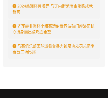
2024美洲杯劳塔罗·马丁内斯荣膺金靴奖成就
新高
齐耶赫非洲杯小组赛远射世界波破门摩洛哥核
心挺身而出点燃胜希望
马赛俱乐部因球迷看台暴力被足协处罚关闭南
看台三场比赛
开云
.