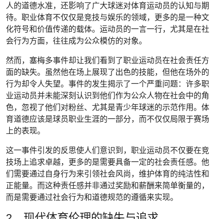
人的道德水准，还影响了广大球迷对体育运动员的认知与期
待。职业体育不仅仅是竞技与娱乐的领域，更多的是一种文
化符号和价值传递的载体。运动员的一言一行，尤其是在社
会行为方面，往往成为公众模仿的对象。
然而，塞梅多事件却让我们看到了职业运动员在社会责任方
面的缺失。虽然他在场上展现了出色的技能，但他在场外的
行为却令人失望。事件的发生揭示了一个严重问题：许多职
业运动员并未能深刻认识到他们作为公众人物在社会中的角
色，忽视了他们对粉丝、尤其是青少年球迷的示范作用。体
育道德应该是球员职业生涯的一部分，而不仅仅局限于赛场
上的表现。
这一事件引发的反思使人们意识到，职业运动员不仅要在竞
技场上追求卓越，更多的是需要具备一定的社会责任感。他
们需要通过自身行为来引领社会风尚，维护体育的纯洁性和
正能量。而这种责任感并非通过奖励和薪酬来简单衡量的，
而是需要通过社会行为和道德规范的遵循来实现。
2、现代体育伦理的缺失与追求