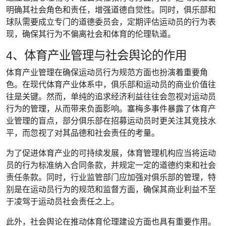
明确其社会角色和责任，增强道德自觉性。同时，俱乐部和
球队需要成立专门的道德委员会，定期评估运动员的行为表
现，确保其行为不偏离社会和体育的伦理轨道。
4、体育产业管理与社会舆论的作用
体育产业管理在确保运动员行为规范方面也扮演着重要角
色。在现代体育产业体系中，俱乐部和运动员的商业价值往
往是关键。然而，单纯的追求经济利益往往会忽视对运动员
行为的管理，从而带来负面影响。塞梅多事件暴露了体育产
业管理的盲点，部分俱乐部在招募运动员时更关注其竞技水
平，而忽视了对其品德和社会责任的考量。
为了促进体育产业的可持续发展，体育管理机构应当将运动
员的行为标准纳入合同条款，并规定一定的道德约束和社会
责任条款。同时，行业监管部门应加强对俱乐部的管理，特
别是在运动员行为的规范和监督方面，确保其商业利益不至
于凌驾于运动员社会责任之上。
此外，社会舆论在推动体育伦理建设方面也具有重要作用。