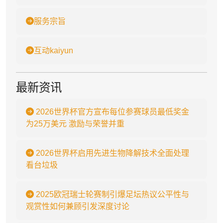
服务宗旨
互动kaiyun
最新资讯
2026世界杯官方宣布每位参赛球员最低奖金
为25万美元 激励与荣誉并重
2026世界杯启用先进生物降解技术全面处理
看台垃圾
2025欧冠瑞士轮赛制引爆足坛热议公平性与
观赏性如何兼顾引发深度讨论