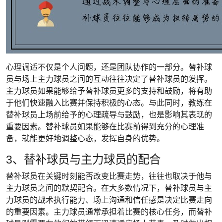
心理调适不仅是个人问题，还是团队协作的一部分。替补球
员与场上主力球员之间的互动往往决定了替补球员的发挥。
主力球员如果能够给予替补球员更多的支持和鼓励，将有助
于他们快速融入比赛并保持积极的心态。与此同时，教练在
替补球员上场前给予的心理疏导与鼓励，也是影响其表现的
重要因素。替补球员如果能够在比赛前得到充分的心理准
备，就能更好地调整心态，发挥自身的优势。
3、替补球员与主力球员的配合
替补球员在关键时刻能否改变比赛走势，往往也取决于他与
主力球员之间的默契配合。在大多数情况下，替补球员与主
力球员的战术执行能力、场上沟通和信任感是决定比赛走向
的重要因素。主力球员通常承担着比赛的核心任务，而替补