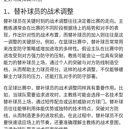
1、替补球员的战术调整
替补球员在关键时刻的战术调整往往决定着比赛的走向。主
教练通常会在比赛的不同阶段根据场上的局势和对手的表
现，作出针对性的战术布置，而替补球员的加入则往往是这
一调整的关键部分。例如，在篮球比赛中，替补球员常常用
来改变防守策略或增加进攻的多样性。假设主队在比赛中的
进攻受到对方强力防守的压制，教练可能会让一位具有突破
能力的替补球员上场，通过个人的突破与对方防线制造空
档，从而帮助主力球员得分。这样的战术调整，不仅能够缓
解主力球员的压力，还能打乱对手的防守部署。
在足球比赛中，替补球员的战术调整同样具有重要作用。比
如，当球队需要追求进攻时，主教练可能会选择一名技术型
替补球员上场，通过短传配合或远射威胁对方球门。替补球
员往往能够利用体能优势或独特的技术特点，突破对方防
线，从而制造更多的进攻机会。在此过程中，替补球员不仅
要快速适应场上的节奏，还要准确理解主教练的战术意图，