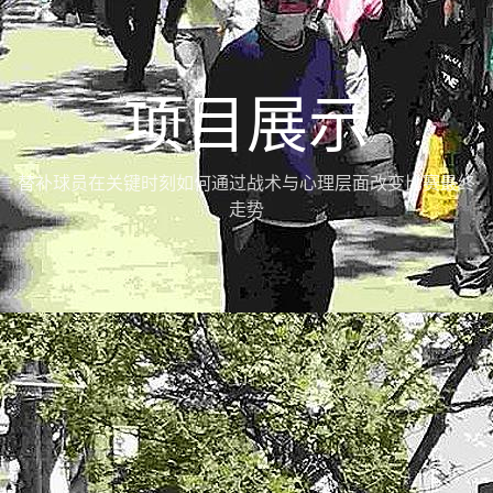
项目展示
替补球员在关键时刻如何通过战术与心理层面改变比赛最终
走势