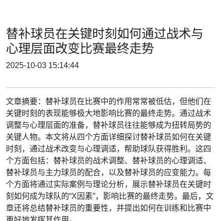
替补球员在关键时刻如何通过战术与
心理层面改变比赛最终走势
2025-10-03 15:14:44
文章摘要：替补球员在比赛中的作用常常被低估，但他们在
关键时刻的表现能够极大地影响比赛的最终走势。通过战术
调整与心理层面的准备，替补球员往往能够成为扭转局势的
关键人物。本文将从四个方面详细探讨替补球员如何在关键
时刻，通过战术改变与心理调适，帮助球队获得胜利。这四
个方面包括：替补球员的战术调整、替补球员的心理调适、
替补球员与主力球员的配合，以及替补球员的应变能力。每
个方面将通过实际案例与理论分析，展示替补球员在关键时
刻如何成为球队的“X因素”，影响比赛的最终走势。最后，文
章还将总结替补球员的重要性，并提出如何在训练和比赛中
更好地发挥其作用。