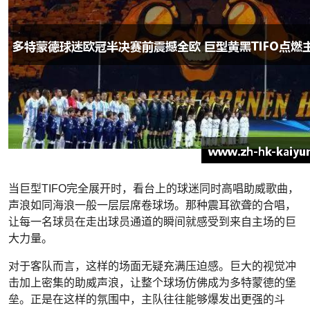
当巨型TIFO完全展开时，看台上的球迷同时高唱助威歌曲，
声浪如同海浪一般一层层席卷球场。那种震耳欲聋的合唱，
让每一名球员在走出球员通道的瞬间就感受到来自主场的巨
大力量。
对于客队而言，这样的场面无疑充满压迫感。巨大的视觉冲
击加上密集的助威声浪，让整个球场仿佛成为多特蒙德的堡
垒。正是在这样的氛围中，主队往往能够爆发出更强的斗