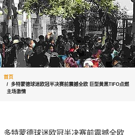
首页
多特蒙德球迷欧冠半决赛前震撼全欧 巨型黄黑TIFO点燃
主场激情
多特蒙德球迷欧冠半决赛前震撼全欧