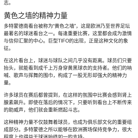
志。
黄色之墙的精神力量
多特蒙德南看台被称为“黄色之墙”，这是欧洲乃至世界足坛
最著名的球迷看台之一。每逢重要比赛，这里都会成为激情
与信仰汇聚的中心。巨型TIFO的出现，正是这种文化的象
征。
在这片看台上，球迷与球队之间几乎没有距离。球员们只要
抬头，就能看到成千上万身穿黄黑球衣的支持者。他们的呐
喊、歌声与挥舞的围巾，构成了一股无形却强大的精神力
量。
许多球员在赛后都曾提到，在这样的氛围中比赛会感到肾上
腺素飙升。即使在落后的情况下，只要听到看台上不断传来
的助威声，他们就会重新燃起斗志。
这种精神力量不仅鼓舞着球员，也成为俱乐部文化的重要组
成部分。多特蒙德之所以能够在欧洲赛场保持竞争力，很大
程度上也得益于球迷始终如一的支持。