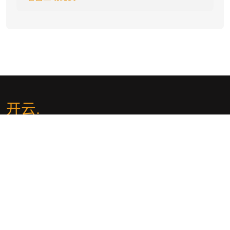
开云
.
Kaiyun开云官网为用户提供广泛的体育赛事资讯与互动体验。通过开
云体育官网或APP下载，用户可以获取最新赛事信息、参与竞猜，并
享受专业赛事分析。开云APP设计简洁、操作便捷，让您随时随地参
与互动。
社交平台