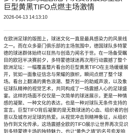
巨型黄黑TIFO点燃主场激情
2026-04-13 14:13:10
在欧洲足球的版图上，球迷文化一直是最具感染力的风景线
之一。而在众多豪门俱乐部的主场氛围中，德国球队多特蒙
德的球迷群体始终以狂热与创造力闻名于世。在一场备受瞩
目的欧冠半决赛前夕，多特蒙德球迷再次用行动震撼了整个
欧洲足坛：一幅覆盖整片看台的巨型黄黑TIFO在主场缓缓展
开，犹如一面象征信念与荣耀的旗帜，瞬间点燃了整个球
场。看台上翻涌的黄色浪潮、整齐划一的助威声浪，以及象
征球队精神的视觉艺术，共同构成了一场震撼人心的足球盛
宴。这样的场面不仅仅是一次简单的球迷展示，更是一种情
感的凝聚、一种文化的表达，也是一种对球队无条件支持的
宣言。巨型TIFO背后凝聚的是无数球迷的心血、组织者的创
意以及城市对足球的热爱。从视觉冲击到精神象征，从组织
协作到文化传承，这场震撼全欧的TIFO展示让世界再次见识
到多特蒙德主场的独特魅力，也让“黄色之墙”的名号愈发响