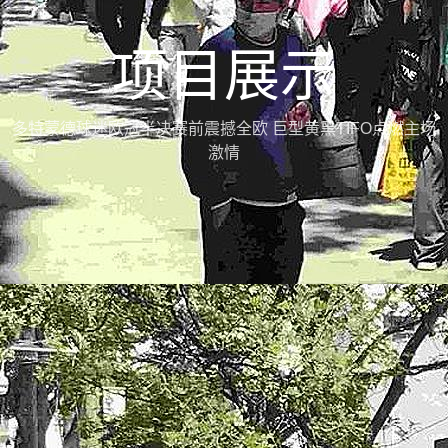
项目展示
多特蒙德球迷欧冠半决赛前震撼全欧 巨型黄黑TIFO点燃主场
激情