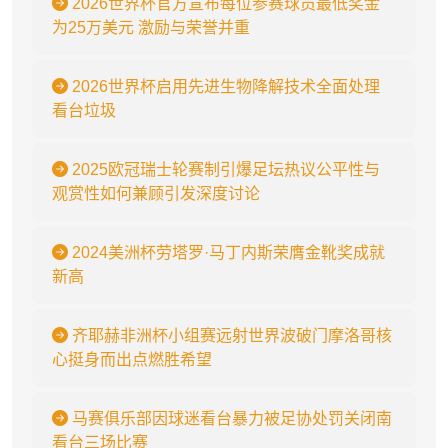
2026世界杯官方宣布每位参赛球员最低奖金
为25万美元 激励与荣誉并重
2026世界杯启用先进生物降解技术全面处理
看台垃圾
2025欧冠瑞士轮赛制引爆足坛热议公平性与
观赏性如何兼顾引发深度讨论
2024美洲杯劳塔罗·马丁内斯荣膺金靴奖成就
新高
齐耶赫非洲杯小组赛远射世界波破门摩洛哥核
心挺身而出点燃胜希望
马赛俱乐部因球迷看台暴力被足协处罚关闭南
看台三场比赛