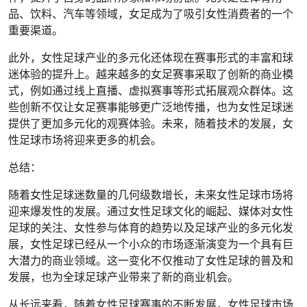
品、饮料、汽车等领域，女足成为了吸引女性消费者的一个
重要渠道。
此外，女性足球产业的多元化还体现在赛事形式的丰富和球
迷体验的提升上。越来越多的女足赛事采取了创新的商业模
式，例如通过线上直播、虚拟赛事等形式拓展观众群体。这
些创新不仅让女足赛事能够更广泛地传播，也为女性足球迷
提供了更加多元化的观赛体验。未来，随着技术的发展，女
性足球市场将迎来更多的机会。
总结：
随着女性足球迷数量的几何级数增长，未来女性足球市场将
迎来爆发性的发展。通过女性足球文化的崛起、媒体对女性
足球的关注、女性参与体育的趋势以及足球产业的多元化发
展，女性足球已经从一个小众的市场逐渐演变为一个具有巨
大潜力的商业领域。这一变化不仅推动了女性足球的普及和
发展，也为全球足球产业带来了新的商业机会。
从长远来看，随着女性足球赛事的不断发展，女性足球市场