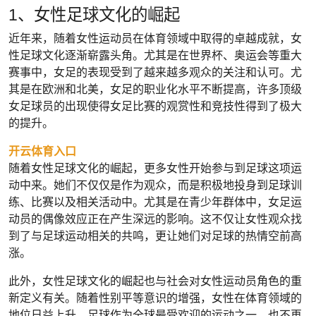
1、女性足球文化的崛起
近年来，随着女性运动员在体育领域中取得的卓越成就，女
性足球文化逐渐崭露头角。尤其是在世界杯、奥运会等重大
赛事中，女足的表现受到了越来越多观众的关注和认可。尤
其是在欧洲和北美，女足的职业化水平不断提高，许多顶级
女足球员的出现使得女足比赛的观赏性和竞技性得到了极大
的提升。
开云体育入口
随着女性足球文化的崛起，更多女性开始参与到足球这项运
动中来。她们不仅仅是作为观众，而是积极地投身到足球训
练、比赛以及相关活动中。尤其是在青少年群体中，女足运
动员的偶像效应正在产生深远的影响。这不仅让女性观众找
到了与足球运动相关的共鸣，更让她们对足球的热情空前高
涨。
此外，女性足球文化的崛起也与社会对女性运动员角色的重
新定义有关。随着性别平等意识的增强，女性在体育领域的
地位日益上升，足球作为全球最受欢迎的运动之一，也不再