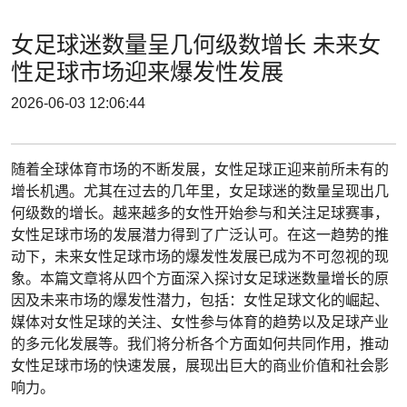
女足球迷数量呈几何级数增长 未来女
性足球市场迎来爆发性发展
2026-06-03 12:06:44
随着全球体育市场的不断发展，女性足球正迎来前所未有的
增长机遇。尤其在过去的几年里，女足球迷的数量呈现出几
何级数的增长。越来越多的女性开始参与和关注足球赛事，
女性足球市场的发展潜力得到了广泛认可。在这一趋势的推
动下，未来女性足球市场的爆发性发展已成为不可忽视的现
象。本篇文章将从四个方面深入探讨女足球迷数量增长的原
因及未来市场的爆发性潜力，包括：女性足球文化的崛起、
媒体对女性足球的关注、女性参与体育的趋势以及足球产业
的多元化发展等。我们将分析各个方面如何共同作用，推动
女性足球市场的快速发展，展现出巨大的商业价值和社会影
响力。