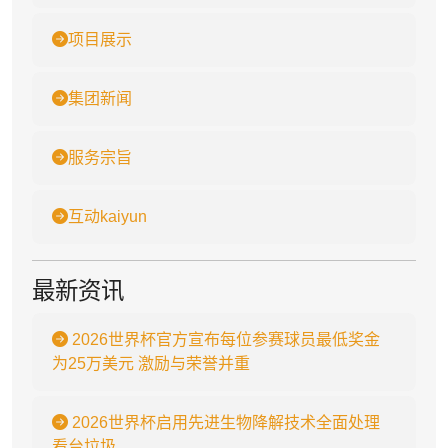
项目展示
集团新闻
服务宗旨
互动kaiyun
最新资讯
2026世界杯官方宣布每位参赛球员最低奖金
为25万美元 激励与荣誉并重
2026世界杯启用先进生物降解技术全面处理
看台垃圾