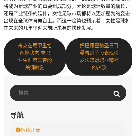
将成为足球产业的重要组成部分。无论是球迷数量的增长，
还是产业链条的延伸，女性足球市场都将以更加蓬勃的姿态
出现在全球体育舞台上。而这一趋势也预示着，女性足球将
在未来的几年里迎来前所未有的快速发展。
奇克在意甲重拾
姆巴佩巴黎圣日耳
辉煌状态 成职
曼告别阶段表现引
业生涯第二春的
发法媒对职业精神
关键时刻
的热议
导航
解读开云