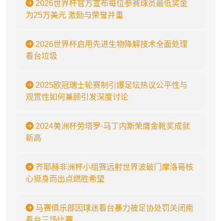
2026世界杯官方宣布每位参赛球员最低奖金
为25万美元 激励与荣誉并重
2026世界杯启用先进生物降解技术全面处理
看台垃圾
2025欧冠瑞士轮赛制引爆足坛热议公平性与
观赏性如何兼顾引发深度讨论
2024美洲杯劳塔罗·马丁内斯荣膺金靴奖成就
新高
齐耶赫非洲杯小组赛远射世界波破门摩洛哥核
心挺身而出点燃胜希望
马赛俱乐部因球迷看台暴力被足协处罚关闭南
看台三场比赛