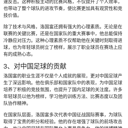
速反击。这种积极主动的比赛风格，不仅提升了个人效率，
也带动了整个球队的进攻节奏，使比赛更加具有观赏性和竞
技价值。
除了技术与风格，洛国富还拥有强大的心理素质。无论是在
联赛的关键比赛，还是在国家队的重大赛事中，他总能保持
冷静应对压力。这种心理素质不仅帮助他在关键时刻取得进
球，也为年轻球员树立了榜样，展示了职业球员在赛场上应
有的成熟心态。
3、对中国足球的贡献
洛国富的职业生涯不仅是个人成就的展现，更对中国足球产
生了深远影响。他在俱乐部和国家队中的表现，为中国足球
培养了积极的竞技氛围，也提升了国内足球的关注度。许多
年轻球员以他为榜样，学习他的训练方法、比赛态度以及团
队协作精神。
在国家队层面，洛国富多次代表中国征战国际赛事，为球队
取得了宝贵的积分和经验。他的存在增强了球队的前场攻击