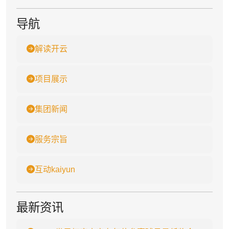
导航
解读开云
项目展示
集团新闻
服务宗旨
互动kaiyun
最新资讯