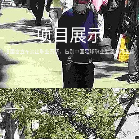
项目展示
洛国富宣布淡出职业赛场，告别中国足球职业生涯的辉煌篇
章