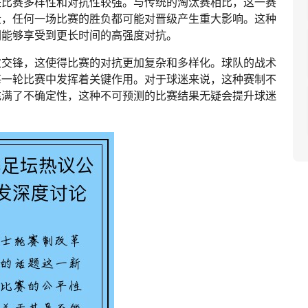
是比赛多样性和对抗性较强。与传统的淘汰赛相比，这一赛
段，任何一场比赛的胜负都可能对晋级产生重大影响。这种
们能够享受到更长时间的高强度对抗。
次交锋，这使得比赛的对抗更加复杂和多样化。球队的战术
每一轮比赛中发挥着关键作用。对于球迷来说，这种赛制不
充满了不确定性，这种不可预测的比赛结果无疑会提升球迷