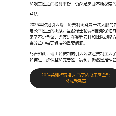
和观赏性之间找到平衡，仍然是需要不断探索
总结：
2025年欧冠引入瑞士轮赛制无疑是一次大胆
着公平性上的挑战。虽然瑞士轮赛制能够保证
来了不少争议，尤其是在赛程安排和球队战略
来改革中需要解决的重要问题。
尽管如此，瑞士轮赛制的引入为欧冠赛制注入
如何进一步调整和完善这一赛制，仍然是足球
2024美洲杯劳塔罗·马丁内斯荣膺金靴
奖成就新高