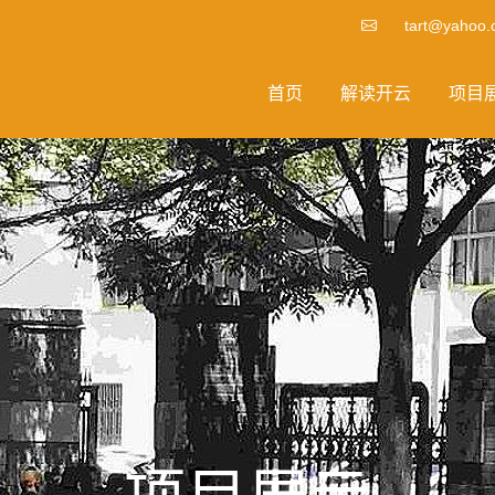
tart@yahoo
首页
解读开云
项目