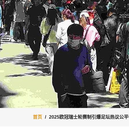
20
首页
2025欧冠瑞士轮赛制引爆足坛热议公