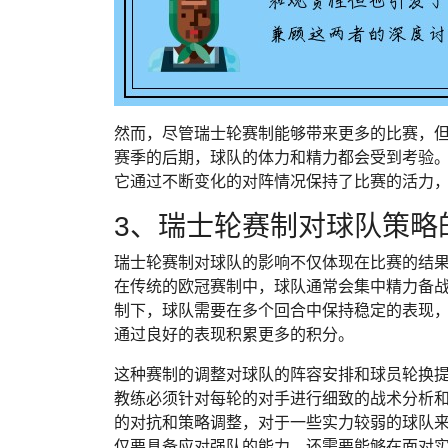
然而，尽管瑞士轮赛制能够带来更多的比赛，
赛季的后期，球队的体力和精力都会受到考验
它通过不断变化的对阵情况保持了比赛的活力
3、瑞士轮赛制对球队策略
瑞士轮赛制对球队的影响不仅体现在比赛的结
在传统的欧冠赛制中，球队通常会集中精力备
制下，球队需要在多个回合中保持稳定的表现
通过良好的表现积累更多的积分。
这种赛制的调整对球队的阵容安排和球员轮换
教练必须针对每轮的对手进行细致的战术分析
的对抗和策略调整，对于一些实力较弱的球队
仅要具备应对强队的能力，还需要能够在面对