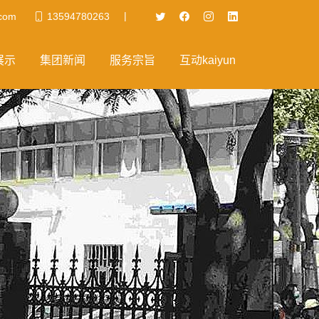
|
.com
13594780263
展示
集团新闻
服务宗旨
互动kaiyun