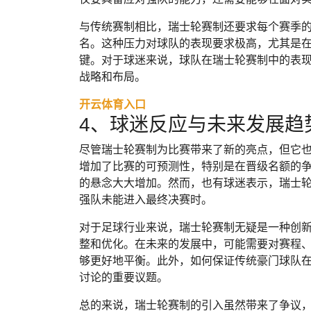
与传统赛制相比，瑞士轮赛制还要求每个赛季
名。这种压力对球队的表现要求极高，尤其是
键。对于球迷来说，球队在瑞士轮赛制中的表
战略和布局。
开云体育入口
4、球迷反应与未来发展趋
尽管瑞士轮赛制为比赛带来了新的亮点，但它
增加了比赛的可预测性，特别是在晋级名额的
的悬念大大增加。然而，也有球迷表示，瑞士
强队未能进入最终决赛时。
对于足球行业来说，瑞士轮赛制无疑是一种创
整和优化。在未来的发展中，可能需要对赛程
够更好地平衡。此外，如何保证传统豪门球队
讨论的重要议题。
总的来说，瑞士轮赛制的引入虽然带来了争议