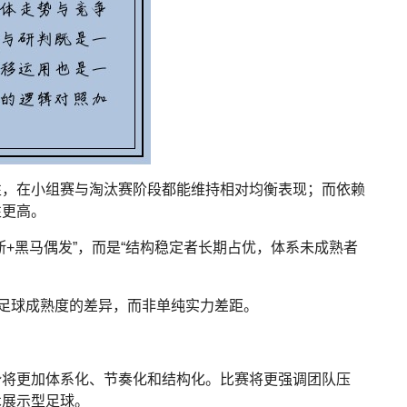
性，在小组赛与淘汰赛阶段都能维持相对均衡表现；而依赖
性更高。
+黑马偶发”，而是“结构稳定者长期占优，体系未成熟者
系足球成熟度的差异，而非单纯实力差距。
势将更加体系化、节奏化和结构化。比赛将更强调团队压
术展示型足球。