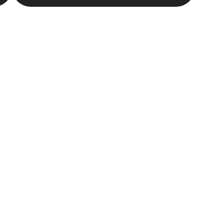
导航
订
解读开云
项目展示
订
动体
集团新闻
服务宗旨
新赛
互动kaiyun
设计