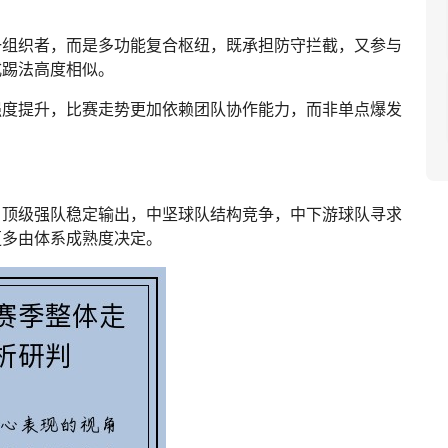
一组织者，而是多功能复合枢纽，既承担防守拦截，又参与
式踢法高度相似。
强度提升，比赛走势更加依赖团队协作能力，而非单点爆发
：顶级强队稳定输出，中坚球队结构竞争，中下游球队寻求
更多由体系成熟度决定。