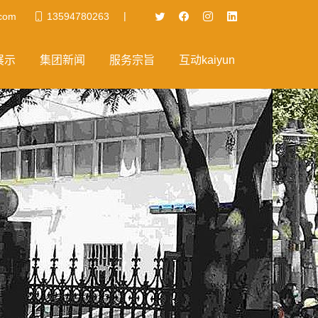
|
.com
13594780263
展示
集团新闻
服务宗旨
互动kaiyun