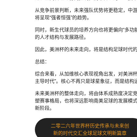
从竞争前景判断，未来强队优势将更稳定，中
将呈现“强者恒强”的趋势。
同时，新生代球员的培养方向也将更偏向“多功
的人才结构与发展路径。
因此，美洲杯的未来走向，将是结构足球时代
总结：
综合来看，从加维核心表现视角出发，对美洲杯
主导时代”。核心不再只是球星象征，而是结构
未来美洲杯的整体走向，将由体系成熟度决定
塑赛事格局，也将深远影响南美足球的发展模式与
新阶段。
二零二六年世界杯历史传承与未来创
新的时代交汇全球足球文明新篇章