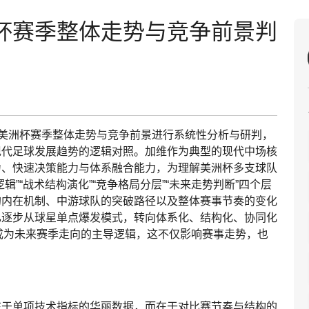
杯赛季整体走势与竞争前景判
对美洲杯赛季整体走势与竞争前景进行系统性分析与研判，
现代足球发展趋势的逻辑对照。加维作为典型的现代中场核
力、快速决策能力与体系融合能力，为理解美洲杯多支球队
”“战术结构演化”“竞争格局分层”“未来走势判断”四个层
的内在机制、中游球队的突破路径以及整体赛事节奏的变化
已逐步从球星单点爆发模式，转向体系化、结构化、协同化
将成为未来赛季走向的主导逻辑，这不仅影响赛事走势，也
在于单项技术指标的华丽数据，而在于对比赛节奏与结构的