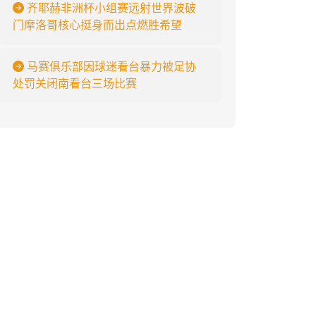
齐耶赫非洲杯小组赛远射世界波破
门摩洛哥核心挺身而出点燃胜希望
马赛俱乐部因球迷看台暴力被足协
处罚关闭南看台三场比赛