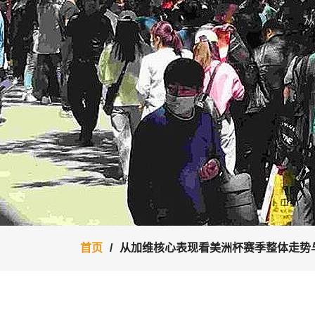
从
首页
从加维核心表现看美洲杯赛季整体走势