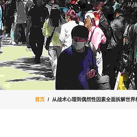
从战
首页
从战术心理到偶然性因素全面拆解世界