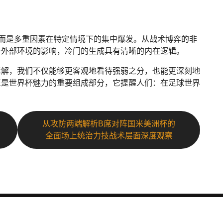
，而是多重因素在特定情境下的集中爆发。从战术博弈的非
与外部环境的影响，冷门的生成具有清晰的内在逻辑。
拆解，我们不仅能够更客观地看待强弱之分，也能更深刻地
正是世界杯魅力的重要组成部分，它提醒人们：在足球世界
从攻防两端解析B席对阵国米美洲杯的
全面场上统治力技战术层面深度观察