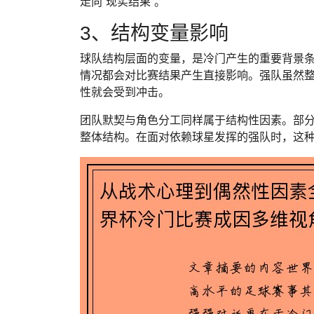
走向“现实结果”。
3、结构变量影响
球队结构层面的变量，是冷门产生的重要背景
情况都会对比赛结果产生直接影响。强队虽然
性就会受到冲击。
团队默契与角色分工同样属于结构性因素。部
整体结构。在面对依赖球星发挥的强队时，这