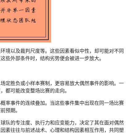
候环境以及裁判尺度等。这些因素看似中性，却可能对不同
应这些外部条件时，结构劣势便会被进一步放大。
单场定胜负或小样本赛制，更容易放大偶然事件的影响。一
罚，都可能改变整场比赛的走向。
小概率事件的连续叠加。当这些事件集中出现在同一场比赛
赛前预期。
。球队的专注度、执行力和应变能力，决定了其在面对偶然
性因素往往与前述战术、心理和结构因素相互作用，共同塑