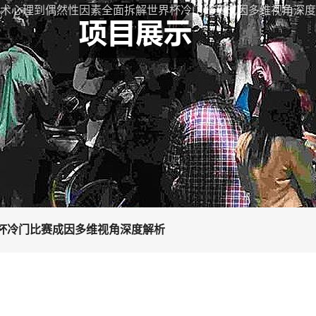
术心理到偶然性因素全面拆解世界杯冷门比赛成因多维视角深度
杯冷门比赛成因多维视角深度解析