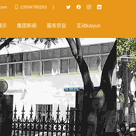
|
.com
13594780263
展示
集团新闻
服务宗旨
互动kaiyun