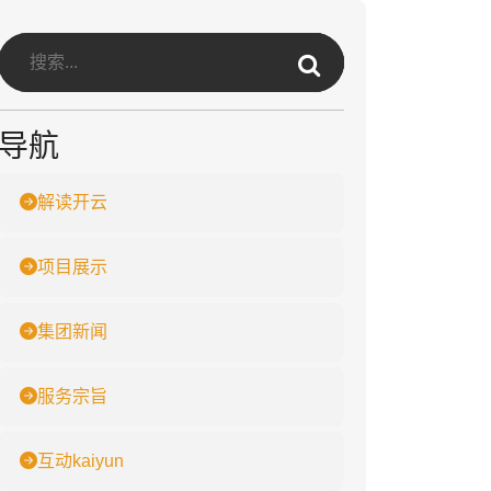
导航
解读开云
项目展示
集团新闻
服务宗旨
互动kaiyun