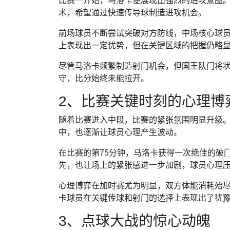
比赛一开始，马洛卡便展现出强烈的进攻意图
术，希望通过快速传导球制造进攻机会。
前场球员不断尝试突破对方防线，中场核心球
上表现出一定优势，但在关键区域的把握仍略
尽管马洛卡频繁制造射门机会，但国王队门将
守，比分始终未能拉开。
2、比赛关键时刻的心理博
随着比赛进入中段，比赛的紧张氛围明显升级
中，也逐渐让球员心理产生波动。
在比赛的第75分钟，马洛卡获得一次绝佳的破
先，也让场上的紧张感进一步加剧，球员心理
心理博弈在加时赛尤为明显，双方体能消耗殆
卡球员在关键传球和射门的选择上表现出了犹
3、点球大战的惊心动魄