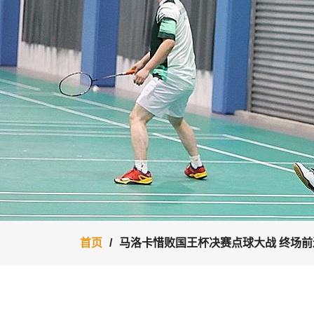
首页
马洛卡惜败国王杯决赛点球大战 终场