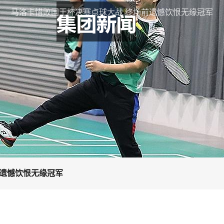
马洛卡惜败国王杯决赛点球大战 终场前遗憾饮恨无缘冠军
前遗憾饮恨无缘冠军