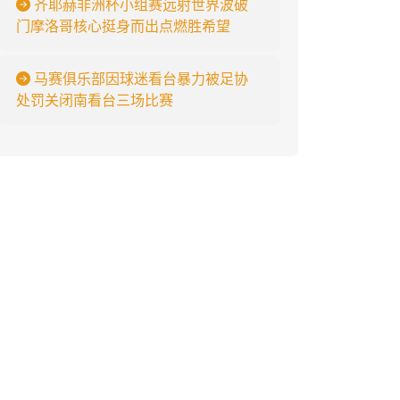
齐耶赫非洲杯小组赛远射世界波破
门摩洛哥核心挺身而出点燃胜希望
马赛俱乐部因球迷看台暴力被足协
处罚关闭南看台三场比赛