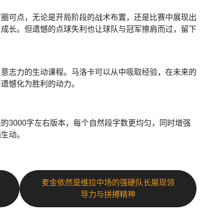
可圈可点，无论是开局阶段的战术布置，还是比赛中展现出
与成长。但遗憾的点球失利也让球队与冠军擦肩而过，留下
与意志力的生动课程。马洛卡可以从中吸取经验，在未来的
将遗憾化为胜利的动力。
的3000字左右版本，每个自然段字数更均匀，同时增强
满生动。
麦金依然是维拉中场的强硬队长展现领
导力与拼搏精神