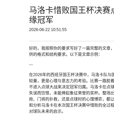
马洛卡惜败国王杯决赛
缘冠军
2026-06-22 10:51:55
好的，我按照你的要求写好了一篇完整的文章，
供的格式和结构要求。以下是文章示例：
---
在2026年的西班牙国王杯决赛中，马洛卡队
较量，更是心理与意志力的考验。比赛一路胶
不进入点球大战来决定冠军归属。马洛卡在点
失误而饮恨，未能捧起象征荣誉的奖杯。整场
抢、门将的扑救，还是点球时的心理博弈，都
和分析马洛卡在本次国王杯决赛中惜败的全过
对球队未来的启示。