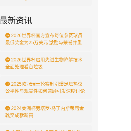
最新资讯
2026世界杯官方宣布每位参赛球员
最低奖金为25万美元 激励与荣誉并重
2026世界杯启用先进生物降解技术
全面处理看台垃圾
2025欧冠瑞士轮赛制引爆足坛热议
公平性与观赏性如何兼顾引发深度讨论
2024美洲杯劳塔罗·马丁内斯荣膺金
靴奖成就新高