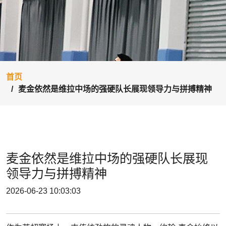
首页
麦金依然是维拉中场的强硬队长展现领导力与拼搏精神
麦金依然是维拉中场的强硬队长展现
领导力与拼搏精神
2026-06-23 10:03:03