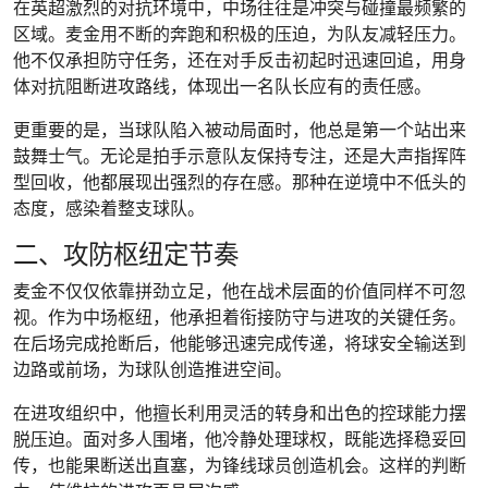
在英超激烈的对抗环境中，中场往往是冲突与碰撞最频繁的
区域。麦金用不断的奔跑和积极的压迫，为队友减轻压力。
他不仅承担防守任务，还在对手反击初起时迅速回追，用身
体对抗阻断进攻路线，体现出一名队长应有的责任感。
更重要的是，当球队陷入被动局面时，他总是第一个站出来
鼓舞士气。无论是拍手示意队友保持专注，还是大声指挥阵
型回收，他都展现出强烈的存在感。那种在逆境中不低头的
态度，感染着整支球队。
二、攻防枢纽定节奏
麦金不仅仅依靠拼劲立足，他在战术层面的价值同样不可忽
视。作为中场枢纽，他承担着衔接防守与进攻的关键任务。
在后场完成抢断后，他能够迅速完成传递，将球安全输送到
边路或前场，为球队创造推进空间。
在进攻组织中，他擅长利用灵活的转身和出色的控球能力摆
脱压迫。面对多人围堵，他冷静处理球权，既能选择稳妥回
传，也能果断送出直塞，为锋线球员创造机会。这样的判断