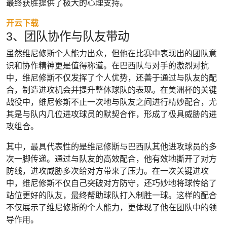
最终获胜提供了极大的心理支持。
开云下载
3、团队协作与队友带动
虽然维尼修斯个人能力出众，但他在比赛中表现出的团队意
识和协作精神更是值得称道。在巴西队与对手的激烈对抗
中，维尼修斯不仅发挥了个人优势，还善于通过与队友的配
合，制造进攻机会并提升整体球队的表现。在美洲杯的关键
战役中，维尼修斯不止一次地与队友之间进行精妙配合，尤
其是与队内几位进攻球员的默契合作，形成了极具威胁的进
攻组合。
其中，最具代表性的是维尼修斯与巴西队其他进攻球员的多
次一脚传递。通过与队友的高效配合，他有效地撕开了对方
防线，进攻威胁多次给对方带来了压力。在一次关键进攻
中，维尼修斯不仅自己突破对方防守，还巧妙地将球传给了
站位更好的队友，最终帮助球队打入制胜一球。这样的配合
不仅展示了维尼修斯的个人能力，更体现了他在团队中的领
导作用。