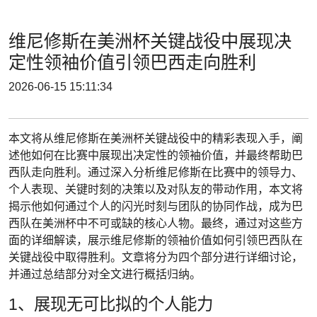
维尼修斯在美洲杯关键战役中展现决
定性领袖价值引领巴西走向胜利
2026-06-15 15:11:34
本文将从维尼修斯在美洲杯关键战役中的精彩表现入手，阐
述他如何在比赛中展现出决定性的领袖价值，并最终帮助巴
西队走向胜利。通过深入分析维尼修斯在比赛中的领导力、
个人表现、关键时刻的决策以及对队友的带动作用，本文将
揭示他如何通过个人的闪光时刻与团队的协同作战，成为巴
西队在美洲杯中不可或缺的核心人物。最终，通过对这些方
面的详细解读，展示维尼修斯的领袖价值如何引领巴西队在
关键战役中取得胜利。文章将分为四个部分进行详细讨论，
并通过总结部分对全文进行概括归纳。
1、展现无可比拟的个人能力