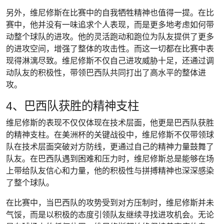
另外，维尼修斯在比赛中的自我牺牲精神也值得一提。在比
赛中，他并没有一味追求个人表现，而是更多地考虑如何带
动整个球队的进攻。他的灵活跑动和跑位为队友提供了更多
的进攻空间，增强了整体的攻击性。而这一切都在比赛中表
现得淋漓尽致。维尼修斯不仅自己进攻威胁十足，还通过调
动队友的积极性，带领巴西队共同打出了高水平的整体进
攻。
4、巴西队获胜的精神支柱
维尼修斯的表现不仅仅体现在技术层面，他更是巴西队获胜
的精神支柱。在美洲杯的关键战役中，维尼修斯不仅带领球
队在技术层面突破对方防线，更通过自己的精神力量鼓舞了
队友。在巴西队遇到困难和压力时，维尼修斯总是能够在场
上带给队友信心和力量，他的积极性与拼搏精神也深深感染
了整个球队。
在比赛中，当巴西队的攻势受到对方压制时，维尼修斯并未
气馁，而是以积极的态度引领队友继续寻找进攻机会。无论