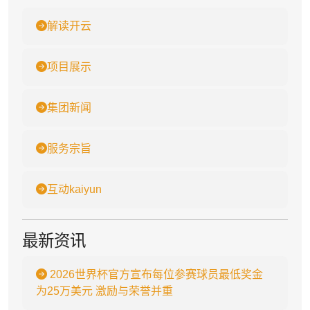
解读开云
项目展示
集团新闻
服务宗旨
互动kaiyun
最新资讯
2026世界杯官方宣布每位参赛球员最低奖金
为25万美元 激励与荣誉并重