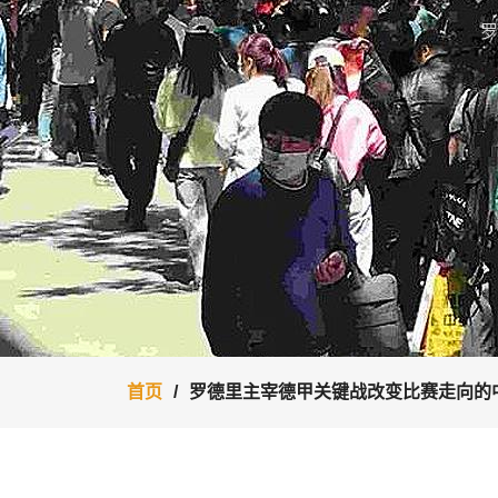
罗
首页
罗德里主宰德甲关键战改变比赛走向的