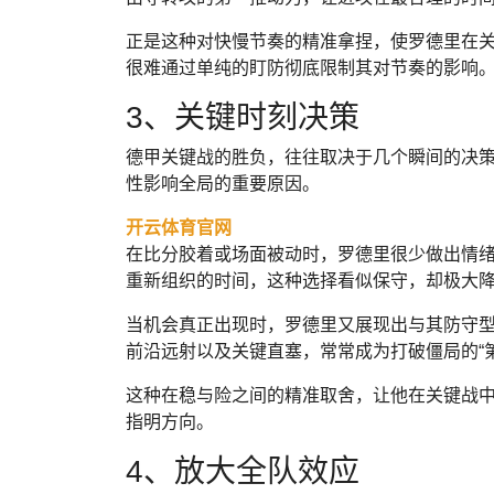
正是这种对快慢节奏的精准拿捏，使罗德里在关
很难通过单纯的盯防彻底限制其对节奏的影响
3、关键时刻决策
德甲关键战的胜负，往往取决于几个瞬间的决
性影响全局的重要原因。
开云体育官网
在比分胶着或场面被动时，罗德里很少做出情
重新组织的时间，这种选择看似保守，却极大
当机会真正出现时，罗德里又展现出与其防守
前沿远射以及关键直塞，常常成为打破僵局的“第
这种在稳与险之间的精准取舍，让他在关键战中
指明方向。
4、放大全队效应