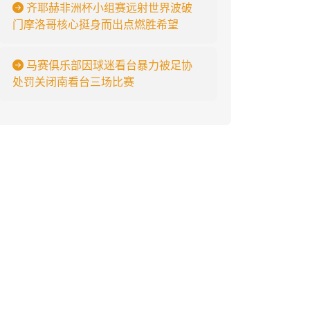
齐耶赫非洲杯小组赛远射世界波破
门摩洛哥核心挺身而出点燃胜希望
马赛俱乐部因球迷看台暴力被足协
处罚关闭南看台三场比赛