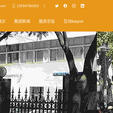
|
.com
13594780263
展示
集团新闻
服务宗旨
互动kaiyun