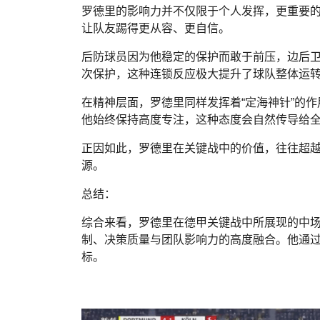
罗德里的影响力并不仅限于个人发挥，更重要
让队友踢得更从容、更自信。
后防球员因为他稳定的保护而敢于前压，边后
次保护，这种连锁反应极大提升了球队整体运
在精神层面，罗德里同样发挥着“定海神针”的
他始终保持高度专注，这种态度会自然传导给
正因如此，罗德里在关键战中的价值，往往超
源。
总结：
综合来看，罗德里在德甲关键战中所展现的中
制、决策质量与团队影响力的高度融合。他通过
标。